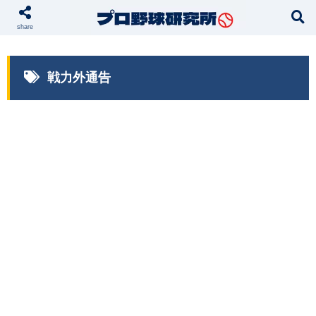
本サイトではプロモーションが含まれています
share
戦力外通告