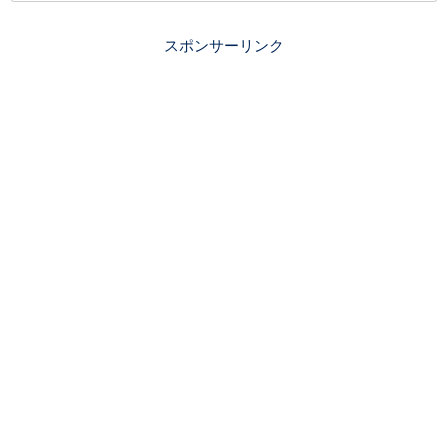
スポンサーリンク