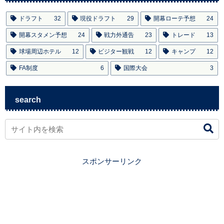
ドラフト
32
現役ドラフト
29
開幕ローテ予想
24
開幕スタメン予想
24
戦力外通告
23
トレード
13
球場周辺ホテル
12
ビジター観戦
12
キャンプ
12
FA制度
6
国際大会
3
search
スポンサーリンク