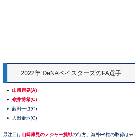
2022年 DeNAベイスターズのFA選手
山﨑康晃(A)
嶺井博希(C)
藤田一也(C)
大田泰示(C)
最注目は
山﨑康晃のメジャー挑戦
の行方。海外FA権の取得は来