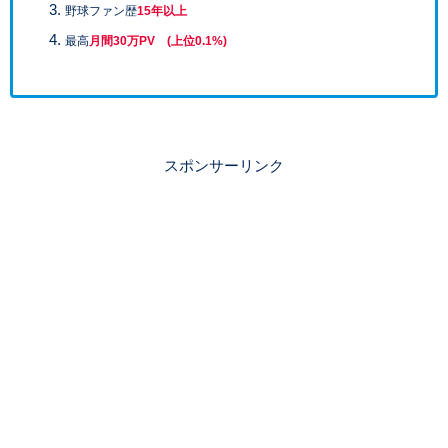
野球ファン歴
15年以上
最高
月間30万PV (上位0.1%)
スポンサーリンク