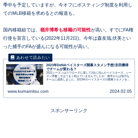
季中を予定していますが、今オフにポスティング制度を利用し
てのMLB移籍を求めるとの報道も。
国内移籍組では、
嶺井博希も移籍の可能性
が高い。すでにFA権
行使を宣言している(2022年11月2日)。今年は森友哉,伏美とい
った捕手のFAが盛んになる可能性が高い。
2023年DeNAベイスターズ開幕スタメン予想!京田獲得
でチームが変わる？
2022シーズンはスワローズに屈して2位に沈んだベイスターズ。シー
ズン序盤こそはうまく戦えていませんでしたが、後半からは強力な
チームに成長しました。2023年のベイスターズの開幕スタメンを予
想します。
www.kumamitsu.com
2024.02.05
スポンサーリンク