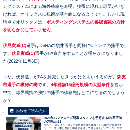
ングシステムによる海外移籍を表明。獲得に現れる球団がいな
ければ、オリックスに残留が基本線になるようです。しかし現
時点でオリックスは、
ポスティングシステムの容認否認の方針
を明らかにしていません
。
伏見寅威(C)
選手はDeNAの嶺井選手と同様にCランクの捕手で
す。
伏見寅威(C)
選手がFA宣言をすることが明らかになりまし
た(2022年11月6日)。
また、伏見選手がFAを意識したきっかけともいえるのが、
森友
哉選手の獲得の噂
です。
4年総額15億円規模の大型条件
を提示
中で、球界屈指の強打の捕手の移籍先はどこになるのでしょう
か？
2023年バファローズ開幕スタメンを予想する!吉田正尚
の穴埋めは?
2022シーズンはシーズンの最終戦で逆転優勝という劇的な展開でし
た。エース山本と豊富な中継ぎを擁して勝ち進んだバファローズで