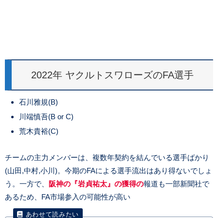
2022年 ヤクルトスワローズのFA選手
石川雅規(B)
川端慎吾(B or C)
荒木貴裕(C)
チームの主力メンバーは、複数年契約を結んでいる選手ばかり
(山田,中村,小川)。今期のFAによる選手流出はあり得ないでしょ
う。一方で、
阪神の『岩貞祐太』の獲得の
報道も一部新聞社で
あるため、FA市場参入の可能性が高い