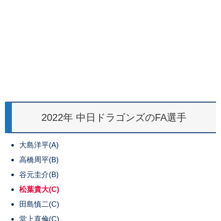
2022年 中日ドラゴンズのFA選手
大島洋平(A)
高橋周平(B)
谷元圭介(B)
松葉貴大(C)
田島慎二(C)
堂上直倫(C)