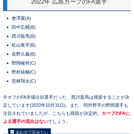
2022年 広島カープのFA選手
會澤翼(A)
田中広輔(B)
西川龍馬(B)
松山竜平(B)
長野久義(B)
野間峻祥(C)
野村祐輔(C)
堂林翔太(C)
今オフのFA市場注目選手だった、西川龍馬は残留することが決
定しています(2022年10月31日)。また、同外野手の野間選手も
注目されていましたが、こちらも残留が決定的。
カープのFAに
よる選手の流出はない
でしょう。