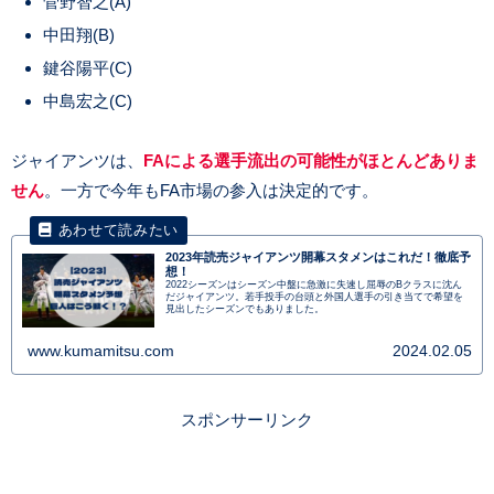
菅野智之(A)
中田翔(B)
鍵谷陽平(C)
中島宏之(C)
ジャイアンツは、
FAによる選手流出の可能性がほとんどありま
せん
。一方で今年もFA市場の参入は決定的です。
2023年読売ジャイアンツ開幕スタメンはこれだ！徹底予
想！
2022シーズンはシーズン中盤に急激に失速し屈辱のBクラスに沈ん
だジャイアンツ。若手投手の台頭と外国人選手の引き当てで希望を
見出したシーズンでもありました。
www.kumamitsu.com
2024.02.05
スポンサーリンク