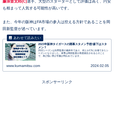
藤浪晋太郎(C)
選手。大型のスターターとして評価は高く、円安
も相まって人気する可能性が高いです。
また、今年の阪神はFA市場の参入は控える方針であることを岡
田新監督が述べています。
2023年阪神タイガースの開幕スタメン予想!森下はスタ
メン？
2022シーズンは矢野監督の最終年であり、何とかCSに出場できたシ
ーズンになりました。来季は岡田監督が再度就任されるとのこと
で、再び熱い男が手腕が問われています。
www.kumamitsu.com
2024.02.05
スポンサーリンク