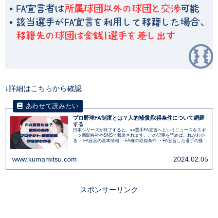
↓詳細はこちらから確認
プロ野球FA制度とは？人的補償|取得条件について網羅
する
日本シリーズが終了すると、○○選手FA宣言へというニュースをスポ
ーツ新聞各社やSNSで報道されます。この記事を読めばこれがわか
る ・FA宣言の基本情報 ・FA権の取得条件 ・FA宣言した選手の獲得
条件 ・人的保証|金銭保証 ・プロテクトについて がわかります。
www.kumamitsu.com
2024.02.05
スポンサーリンク