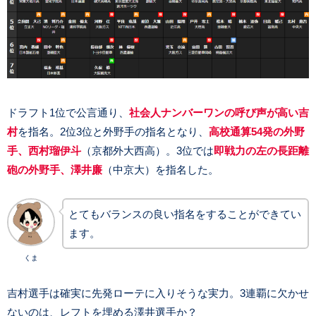
ドラフト1位で公言通り、
社会人ナンバーワンの呼び声が高い吉
村
を指名。2位3位と外野手の指名となり、
高校通算54発の外野
手、西村瑠伊斗
（京都外大西高）。3位では
即戦力の左の長距離
砲の外野手、澤井廉
（中京大）を指名した。
とてもバランスの良い指名をすることができてい
ます。
くま
吉村選手は確実に先発ローテに入りそうな実力。3連覇に欠かせ
ないのは、レフトを埋める澤井選手か？