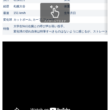
経歴
札幌大谷
体重
最速
151 km/h
生年月日
変化球
カットボール, カーブ, フォーク
スクロールできます
大学生No1右腕との呼び声が高い投手。
特徴
変化球の切れ自体は特筆すべきものはないように感じるが、ストレート