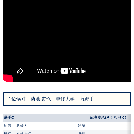
1位候補：菊地 吏玖 専修大学 内野手
選手名
菊地 吏玖(きくち りく)
所属
専修大
出身
投打
右投左打
身長