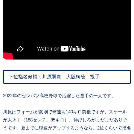
下位指名候補：川原嗣貴 大阪桐蔭 投手
2022年のセンバツ高校野球で活躍した選手の一人です。
川原はフォームが変則で球速も140キロ前後ですが、スケール
が大きく（188センチ、85キロ）、伸びしろがまだまだありそ
うです。夏までに球速がアップするようなら、2位くらいで指名