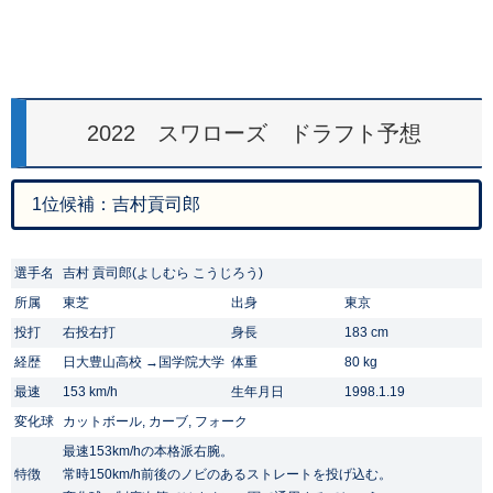
2022 スワローズ ドラフト予想
1位候補：吉村貢司郎
選手名
吉村 貢司郎(よしむら こうじろう)
所属
東芝
出身
東京
投打
右投右打
身長
183 cm
経歴
日大豊山高校 →国学院大学
体重
80 kg
最速
153 km/h
生年月日
1998.1.19
変化球
カットボール, カーブ, フォーク
最速153km/hの本格派右腕。
特徴
常時150km/h前後のノビのあるストレートを投げ込む。