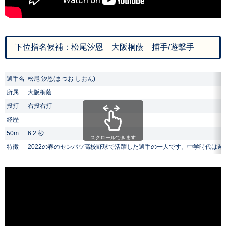
下位指名候補：松尾汐恩 大阪桐蔭 捕手/遊撃手
選手名
松尾 汐恩(まつお しおん)
所属
大阪桐蔭
投打
右投右打
経歴
-
50m
6.2 秒
スクロールできます
特徴
2022の春のセンバツ高校野球で活躍した選手の一人です。中学時代は