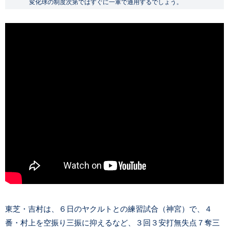
変化球の制度次第ではすぐに一軍で通用するでしょう。
東芝・吉村は、６日のヤクルトとの練習試合（神宮）で、４
番・村上を空振り三振に抑えるなど、３回３安打無失点７奪三