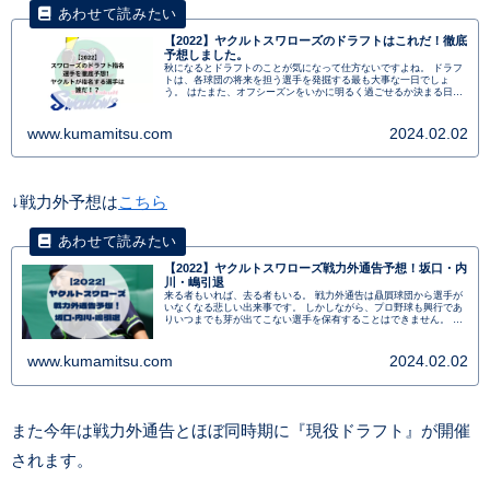
【2022】ヤクルトスワローズのドラフトはこれだ！徹底
予想しました。
秋になるとドラフトのことが気になって仕方ないですよね。 ドラフ
トは、各球団の将来を担う選手を発掘する最も大事な一日でしょ
う。 はたまた、オフシーズンをいかに明るく過ごせるか決まる日で
もあります。 本日は2022年のヤクルトスワローズのドラフトを予想
します！
www.kumamitsu.com
2024.02.02
↓戦力外予想は
こちら
【2022】ヤクルトスワローズ戦力外通告予想！坂口・内
川・嶋引退
来る者もいれば、去る者もいる。 戦力外通告は贔屓球団から選手が
いなくなる悲しい出来事です。 しかしながら、プロ野球も興行であ
りいつまでも芽が出てこない選手を保有することはできません。 今
日はヤクルトスワローズの戦力外選手を予想していきます。
www.kumamitsu.com
2024.02.02
また今年は戦力外通告とほぼ同時期に『現役ドラフト』が開催
されます。