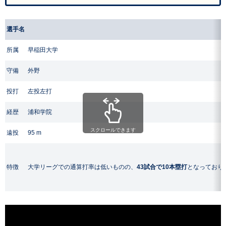
選手名
所属
早稲田大学
守備
外野
投打
左投左打
経歴
浦和学院
スクロールできます
遠投
95 m
特徴
大学リーグでの通算打率は低いものの、
43試合で10本塁打
となっており