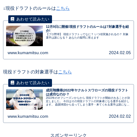
↓現役ドラフトのルールは
こちら
12月9日に開催!現役ドラフトのルールは?対象選手を紹
介!
【プロ野球】 現役ドラフトってなに？ いつ頃実施されるの？ 対象
選手は誰になる？ あなたの疑問に答えます
www.kumamitsu.com
2024.02.05
現役ドラフトの対象選手は
こちら
成田翔獲得|2022年ヤクルトスワローズの現役ドラフト
は成功なのか？
2022年のオフシーズンからから 現役ドラフトが開始されることが決
定しました。 今日はその現役ドラフトの対象者になる選手を紹介し
ます。 贔屓球団から去ってしまう選手・来てくれる選手は誰になる
んでしょうか
www.kumamitsu.com
2024.02.02
スポンサーリンク