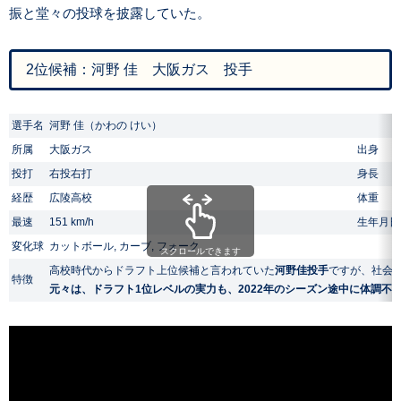
振と堂々の投球を披露していた。
2位候補：河野 佳 大阪ガス 投手
選手名
河野 佳（かわの けい）
所属
大阪ガス
出身
投打
右投右打
身長
経歴
広陵高校
体重
最速
151 km/h
生年月日
変化球
カットボール, カーブ, フォーク
スクロールできます
高校時代からドラフト上位候補と言われていた
河野佳投手
ですが、社会
特徴
元々は、ドラフト1位レベルの実力も、2022年のシーズン途中に体調