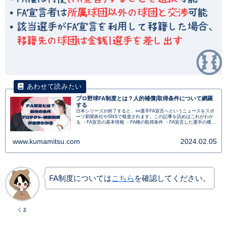
プロ野球FA制度とは？人的補償|取得条件について網羅
する
日本シリーズが終了すると、○○選手FA宣言へというニュースをスポ
ーツ新聞各社やSNSで報道されます。この記事を読めばこれがわか
る ・FA宣言の基本情報 ・FA権の取得条件 ・FA宣言した選手の獲得
条件 ・人的保証|金銭保証 ・プロテクトについて がわかります。
www.kumamitsu.com
2024.02.05
FA制度については
こちら
を確認してください。
くま