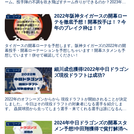
ーム。投手陣の不調を吹き飛ばすチーム作りができるのか？2023年の
カープの開幕スタメンを予想します。
2022年阪神タイガースの開幕ロー
セ・リーグ
テを徹底予想！開幕投手は！？今
年のブレイク枠は！？
タイガースの開幕ローテを予想します。阪神タイガーズの2022年の開
幕投手・開幕ローテーションを予想しちゃいます！開幕スタメンも予
想しています！併せて確認してください！
細川成也獲得!2022年中日ドラゴン
セ・リーグ
ズ現役ドラフトは成功?
2022年のオフシーズンからから 現役ドラフトが開始されることが決定
しました。 今日はその現役ドラフトの対象者になる選手を紹介しま
す。 贔屓球団から去ってしまう選手・来てくれる選手は誰になるんで
しょうか
2024年中日ドラゴンズの開幕スタ
セ・リーグ
メン予想!中田翔獲得で貧打解消へ