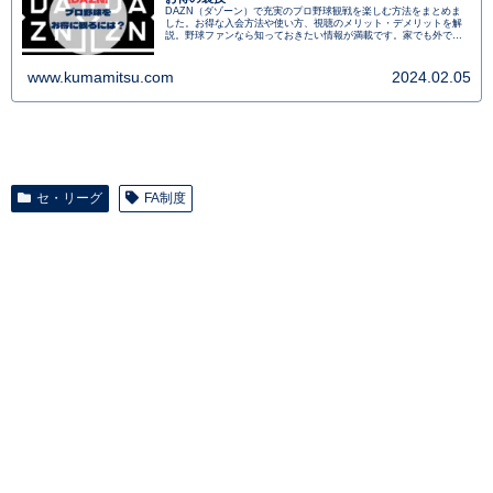
DAZN（ダゾーン）で充実のプロ野球観戦を楽しむ方法をまとめま
した。お得な入会方法や使い方、視聴のメリット・デメリットを解
説。野球ファンなら知っておきたい情報が満載です。家でも外でも
手軽にプロ野球を楽しめるDAZNの魅力を堪能しよう！最新試合を
見逃さず、熱狂的な野球ライフを送ろう。
www.kumamitsu.com
2024.02.05
セ・リーグ
FA制度