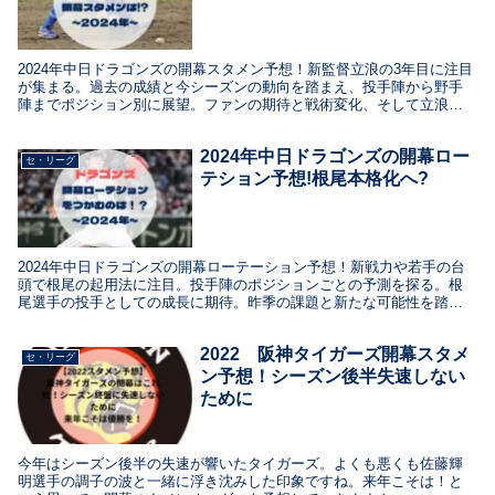
2024年中日ドラゴンズの開幕スタメン予想！新監督立浪の3年目に注目
が集まる。過去の成績と今シーズンの動向を踏まえ、投手陣から野手
陣までポジション別に展望。ファンの期待と戦術変化、そして立浪監
督の采配に焦点を当て、開幕戦での先発起用が予想される選手を探
る。選手の力量や監督の戦術を考察し、2024年シーズン開幕前の期待
2024年中日ドラゴンズの開幕ロー
と注目ポイントを探る予想記事
セ・リーグ
テション予想!根尾本格化へ?
2024年中日ドラゴンズの開幕ローテーション予想！新戦力や若手の台
頭で根尾の起用法に注目。投手陣のポジションごとの予測を探る。根
尾選手の投手としての成長に期待。昨季の課題と新たな可能性を踏ま
え、開幕戦での投手起用を予想。
2022 阪神タイガーズ開幕スタメ
セ・リーグ
ン予想！シーズン後半失速しない
ために
今年はシーズン後半の失速が響いたタイガーズ。よくも悪くも佐藤輝
明選手の調子の波と一緒に浮き沈みした印象ですね。来年こそは！と