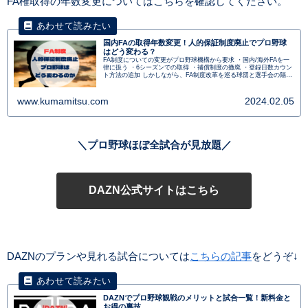
FA権取得の年数変更についてはこちらを確認してください。
国内FAの取得年数変更！人的保証制度廃止でプロ野球
はどう変わる？
FA制度についての変更がプロ野球機構から要求 ・国内/海外FAを一
律に扱う ・6シーズンでの取得 ・補償制度の撤廃 ・登録日数カウン
ト方法の追加 しかしながら、FA制度改革を巡る球団と選手会の隔た
りは大きくすぐにFA制度が変更されるわけでは無さそうである。
www.kumamitsu.com
2024.02.05
＼プロ野球ほぼ全試合が見放題／
DAZN公式サイトはこちら
DAZNのプランや見れる試合については
こちらの記事
をどうぞ↓
DAZNでプロ野球観戦のメリットと試合一覧！新料金と
お得の裏技