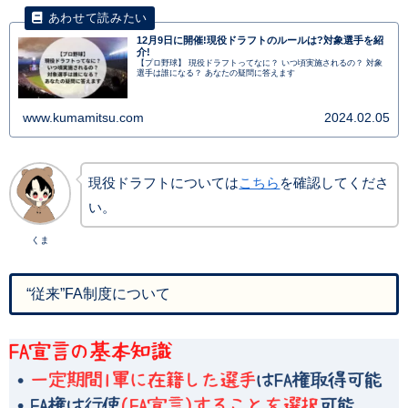
12月9日に開催!現役ドラフトのルールは?対象選手を紹
介!
【プロ野球】 現役ドラフトってなに？ いつ頃実施されるの？ 対象
選手は誰になる？ あなたの疑問に答えます
www.kumamitsu.com
2024.02.05
現役ドラフトについては
こちら
を確認してくださ
い。
くま
“従来”FA制度について