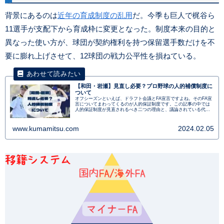
背景にあるのは
近年の育成制度の乱用
だ。今季も巨人で梶谷ら
11選手が支配下から育成枠に変更となった。制度本来の目的と
異なった使い方が、球団が契約権利を持つ保留選手数だけを不
要に膨れ上げさせて、12球団の戦力公平性を損ねている。
【和田・岩瀬】見直し必要？プロ野球の人的補償制度に
ついて
オフシーズンといえば、ドラフト会議とFA宣言ですよね。そのFA宣
言についてまわってくるのが人的保証制度です。この記事の中では
人的保証制度が見直されるべき二つの理由と、議論されている代替
案について説明します。特に『岩瀬式・和田式』や『プロテクト外
し』という手段について解説します。
www.kumamitsu.com
2024.02.05