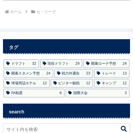
ホーム
セ・リーグ
タグ
ドラフト
32
現役ドラフト
29
開幕ローテ予想
24
開幕スタメン予想
24
戦力外通告
23
トレード
13
球場周辺ホテル
12
ビジター観戦
12
キャンプ
12
FA制度
6
国際大会
3
search